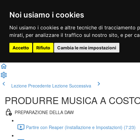
Noi usiamo i cookies
Noi usiamo i cookies e altre tecniche di tracciamento p
mirati, per analizzare il traffico sul nostro sito, e per c
Accetto
Rifiuto
Cambia le mie impostazioni
Lezione Precedente
Lezione Successiva
PRODURRE MUSICA A COSTO ZER
PREPARAZIONE DELLA DAW
Partire con Reaper (Installazione e Impostazioni) (7:23)