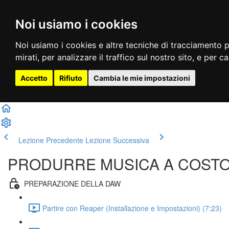
Noi usiamo i cookies
Noi usiamo i cookies e altre tecniche di tracciamento p
mirati, per analizzare il traffico sul nostro sito, e per c
Accetto
Rifiuto
Cambia le mie impostazioni
Lezione Precedente
Lezione Successiva
PRODURRE MUSICA A COSTO ZER
PREPARAZIONE DELLA DAW
Partire con Reaper (Installazione e Impostazioni) (7:23)