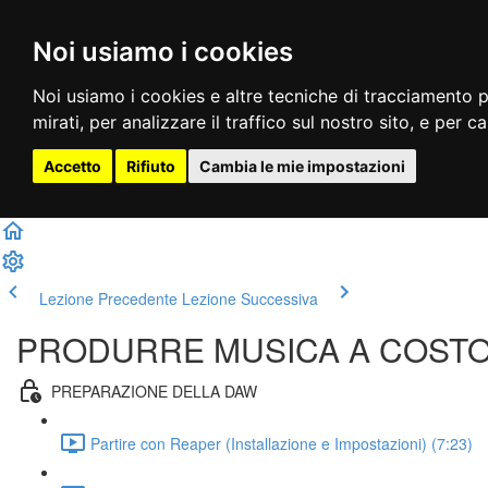
Noi usiamo i cookies
Noi usiamo i cookies e altre tecniche di tracciamento p
mirati, per analizzare il traffico sul nostro sito, e per c
Accetto
Rifiuto
Cambia le mie impostazioni
Lezione Precedente
Lezione Successiva
PRODURRE MUSICA A COSTO ZER
PREPARAZIONE DELLA DAW
Partire con Reaper (Installazione e Impostazioni) (7:23)