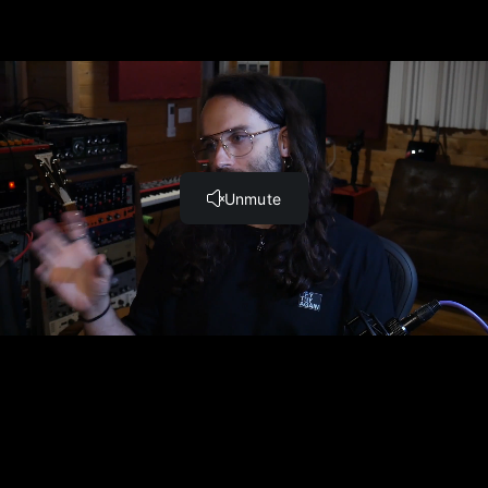
Lezione Precedente
Lezione Successiva
ARRANGIARE E PRODURRE
UN BRANO POP (Logic Pro X)
ARRANGIARE E PRODURRE UN BRANO POP
Idea di partenza, Bozza e Prodotto Finito (5:04)
Scrittura, Scelte e Riferimenti della Produzione (12:20)
Scrittura e Produzione della Drum (17:34)
Arrangiamento e Produzione della Chitarra Acustica
(10:59)
Dettagli che fanno la Differenza (Synth, Resample,
Glitch) (9:35)