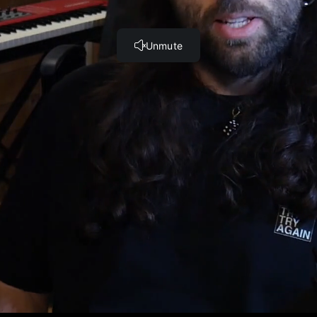
9)
 (9:35)
)
)
otto Finito