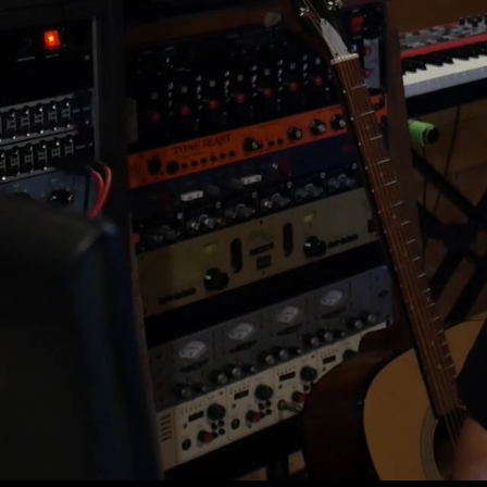
Scrittura, Scelte e Riferimenti della Produzione (12:20)
Scrittura e Produzione della Drum (17:34)
Arrangiamento e Produzione della Chitarra Acustica (10:5
Dettagli che fanno la Differenza (Synth, Resample, Glitch)
Arrangiamento e Layering (Basso, Cori e Rhodes) (15:08
Caratterizzazione del Sound della Drum (13:30)
Processamento di Bassi, Pad e Chitarre Acustiche (10:56
Posizionamento e Mix della Voce (21:05)
Idea di partenza, Bozza e Prod