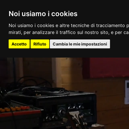
Noi usiamo i cookies
Noi usiamo i cookies e altre tecniche di tracciamento p
mirati, per analizzare il traffico sul nostro sito, e per c
Accetto
Rifiuto
Cambia le mie impostazioni
Lezione Successiva
ARRANGIARE E PRODURRE UN 
ARRANGIARE E PRODURRE UN BRANO POP
Idea di partenza, Bozza e Prodotto Finito (5:04)