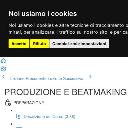
Noi usiamo i cookies
Noi usiamo i cookies e altre tecniche di tracciamento p
mirati, per analizzare il traffico sul nostro sito, e per c
Accetto
Rifiuto
Cambia le mie impostazioni
Lezione Precedente
Lezione Successiva
PRODUZIONE E BEATMAKING
PREPARAZIONE
Descrizione del Corso (3:38)