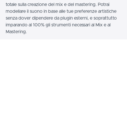
totale sulla creazione del mix e del mastering. Potrai
modellare il suono in base alle tue preferenze artistiche
senza dover dipendere da plugin esterni, e soprattutto
imparando al 100% gli strumenti necessari al Mix e al
Mastering.
-Economia di risorse:
L'uso dei plugin interni di Studio
One elimina la necessità di acquistare e installare costosi
plugin di terze parti. Ma soprattutto, lavorare in questo
modo terrà leggerissimo l'utilizzo di CPU, rendendo
adatto ogni sistema per ottenere Prodotti Musicali di
qualità.
-Integrazione fluida:
Studio One è noto per la sua
interfaccia utente intuitiva e l'integrazione dei suoi plugin
interni è progettata per essere altrettanto intuitiva.
Questo semplifica notevolmente il flusso di lavoro,