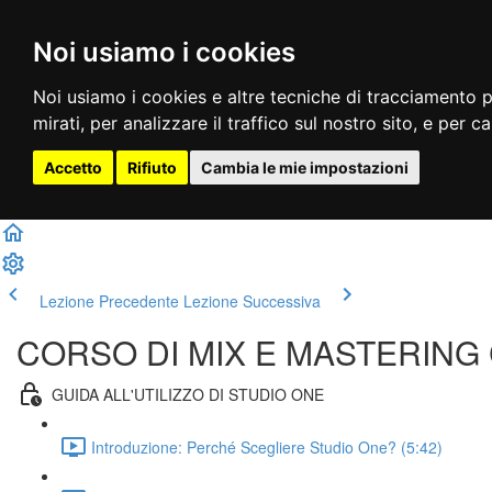
Noi usiamo i cookies
Noi usiamo i cookies e altre tecniche di tracciamento p
mirati, per analizzare il traffico sul nostro sito, e per c
Accetto
Rifiuto
Cambia le mie impostazioni
Lezione Precedente
Lezione Successiva
CORSO DI MIX E MASTERING
GUIDA ALL'UTILIZZO DI STUDIO ONE
Introduzione: Perché Scegliere Studio One? (5:42)