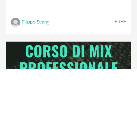
FREE
Filippo Strang
CORSO DI MIX PROFESSIONALE (ITB,
Rock, Indie)
Una guida al Mixaggio di un brano suonato dall'inizio alla
fine. Tutto quello che devi sapere per Iniziare un Mix e
Finirlo con successo.